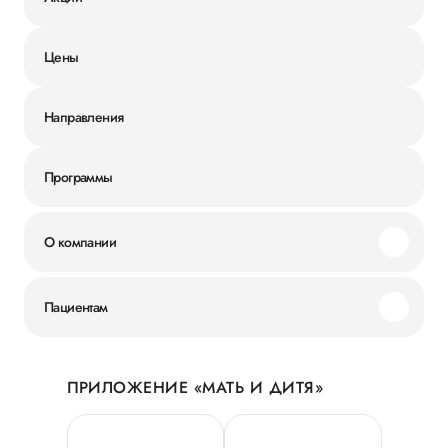
Цены
Направления
Программы
О компании
Миссия и ценности
Пациентам
Наши преимущества
Акции
История
ПРИЛОЖЕНИЕ «МАТЬ И ДИТЯ»
Личный кабинет
Новости
Персональные данные
Руководство