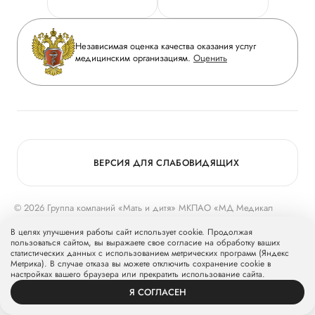
Горячая линия качества
Сотрудничество
Вопрос-ответ
Инвесторам
Независимая оценка качества оказания услуг
Приложение пациента
медицинским организациям.
Оценить
Журнал «Мать и дитя»
Статьи
Вакансии
Заболевания
Медицинский туризм
Конкурс в ординатуру
Для прессы
ВЕРСИЯ ДЛЯ СЛАБОВИДЯЩИХ
© 2026 Группа компаний «Мать и дитя» МКПАО «МД Медикал
Груп»
mcclinics.ru
. Все права защищены. ООО «ХАВЕН» входит в
В целях улучшения работы сайт использует cookie. Продолжая
Группу компаний «Мать и дитя».
пользоваться сайтом, вы выражаете свое согласие на обработку ваших
статистических данных с использованием метрических программ (Яндекс
Метрика). В случае отказа вы можете отключить сохранение cookie в
настройках вашего браузера или прекратить использование сайта.
Я СОГЛАСЕН
ВРАЧИ
УСЛУГИ
ПРОФИЛЬ
ЗАПИСЬ