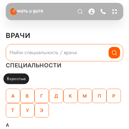
ВРАЧИ
СПЕЦИАЛЬНОСТИ
Взрослые
А
В
Г
Д
К
М
П
Р
Т
У
Э
А