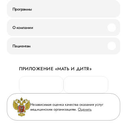
Программы
О компании
Миссия и ценности
Пациентам
Наши преимущества
Акции
История
ПРИЛОЖЕНИЕ «МАТЬ И ДИТЯ»
Личный кабинет
Новости
Персональные данные
Руководство
Горячая линия качества
Сотрудничество
Вопрос-ответ
Инвесторам
Независимая оценка качества оказания услуг
Приложение пациента
медицинским организациям.
Оценить
Журнал «Мать и дитя»
Статьи
Вакансии